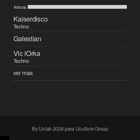
Artistas
Kaiserdisco
Techno
Galestian
Vic iOrka
Techno
ver mas
By Uclab 2026 para Uculture Group